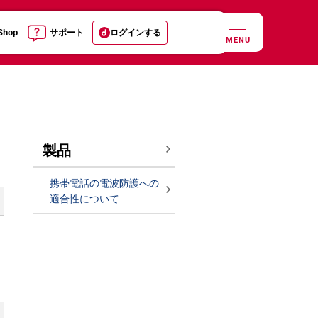
 Shop
サポート
ログインする
MENU
製品
携帯電話の電波防護への
適合性について