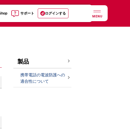
 Shop
サポート
ログインする
MENU
製品
携帯電話の電波防護への
適合性について