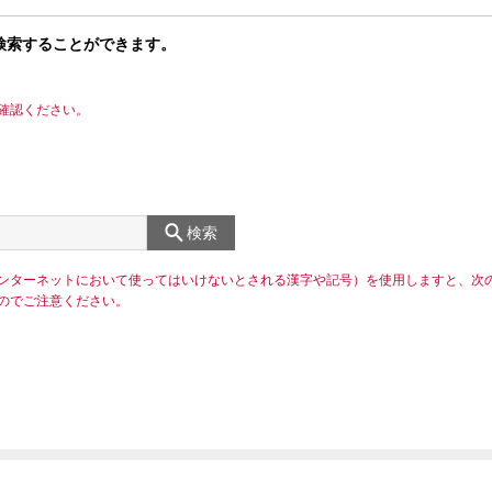
検索することができます。
確認ください。
検索
ンターネットにおいて使ってはいけないとされる漢字や記号）を使用しますと、次
のでご注意ください。