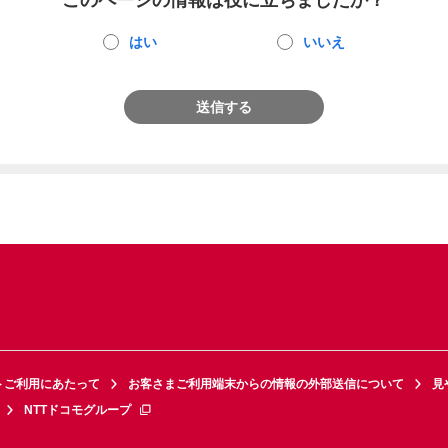
このページの情報は役に立ちましたか？
はい
いいえ
送信する
トご利用にあたって
お客さまご利用端末からの情報の外部送信について
見
NTTドコモグループ