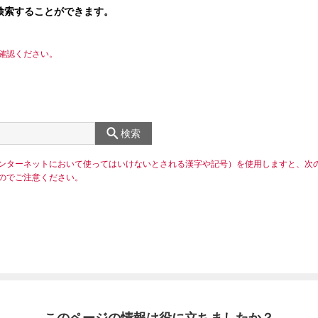
検索することができます。
確認ください。
検索
ンターネットにおいて使ってはいけないとされる漢字や記号）を使用しますと、次
のでご注意ください。