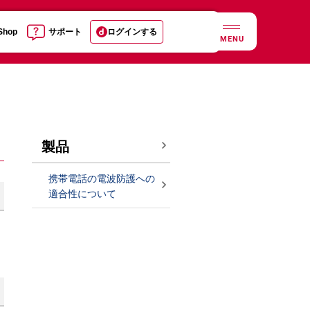
 Shop
サポート
ログインする
MENU
製品
携帯電話の電波防護への
適合性について