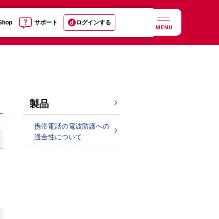
 Shop
サポート
ログインする
MENU
製品
携帯電話の電波防護への
適合性について