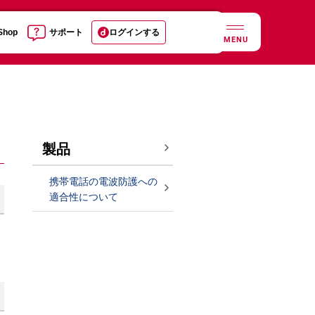
 Shop
サポート
ログインする
MENU
製品
携帯電話の電波防護への
適合性について