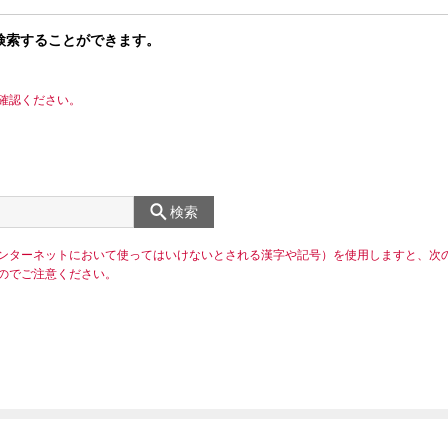
検索することができます。
確認ください。
検索
ンターネットにおいて使ってはいけないとされる漢字や記号）を使用しますと、次
のでご注意ください。