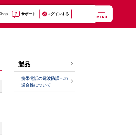
 Shop
サポート
ログインする
MENU
製品
携帯電話の電波防護への
適合性について