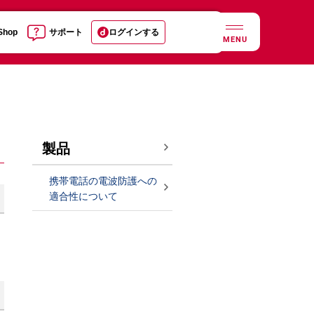
 Shop
サポート
ログインする
MENU
製品
携帯電話の電波防護への
適合性について