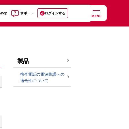
 Shop
サポート
ログインする
MENU
製品
携帯電話の電波防護への
適合性について