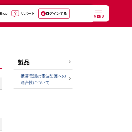
 Shop
サポート
ログインする
MENU
製品
携帯電話の電波防護への
適合性について