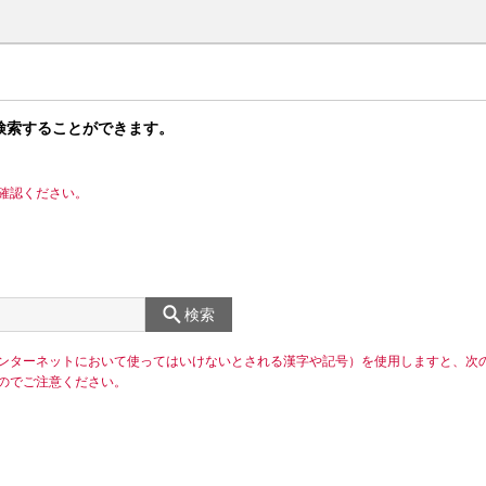
検索することができます。
確認ください。
検索
ンターネットにおいて使ってはいけないとされる漢字や記号）を使用しますと、次
のでご注意ください。