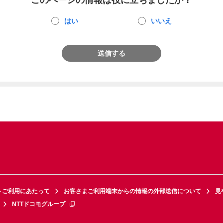
このページの情報は役に立ちましたか？
はい
いいえ
送信する
トご利用にあたって
お客さまご利用端末からの情報の外部送信について
見
NTTドコモグループ