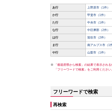
あ行
上野原市（1件）
か行
甲斐市（1件）
た行
中央市（1件）
な行
中巨摩郡（2件）
は行
笛吹市（2件）
ま行
南アルプス市（1
や行
山梨市（1件）
「都道府県から検索」の結果で表示される
「フリーワードで検索」をご利用ください
フリーワードで検索
再検索