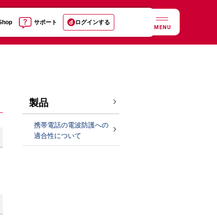
 Shop
サポート
ログインする
MENU
製品
携帯電話の電波防護への
適合性について