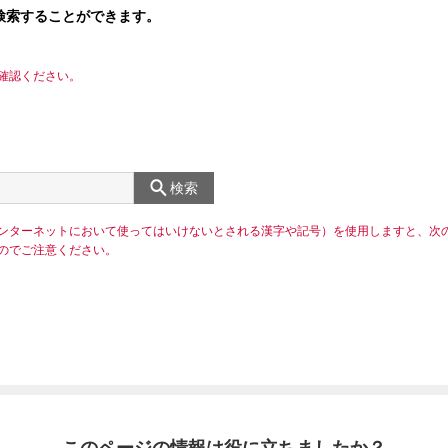
検索することができます。
確認ください。
検索
ンターネットにおいて使ってはいけないとされる漢字や記号）を使用しますと、次
のでご注意ください。