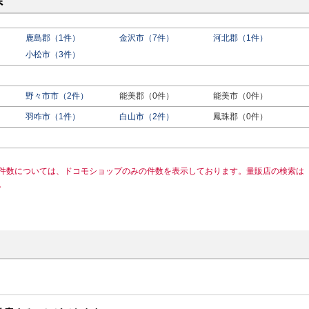
県
鹿島郡（1件）
金沢市（7件）
河北郡（1件）
小松市（3件）
野々市市（2件）
能美郡（0件）
能美市（0件）
羽咋市（1件）
白山市（2件）
鳳珠郡（0件）
件数については、ドコモショップのみの件数を表示しております。量販店の検索は
。