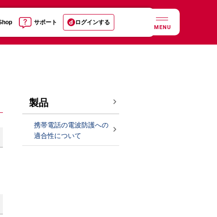
 Shop
サポート
ログインする
MENU
製品
携帯電話の電波防護への
適合性について