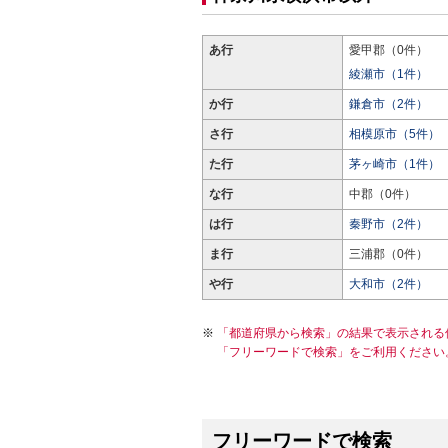
あ行
愛甲郡（0件）
綾瀬市（1件）
か行
鎌倉市（2件）
さ行
相模原市（5件）
た行
茅ヶ崎市（1件）
な行
中郡（0件）
は行
秦野市（2件）
ま行
三浦郡（0件）
や行
大和市（2件）
「都道府県から検索」の結果で表示される
「フリーワードで検索」をご利用ください
フリーワードで検索