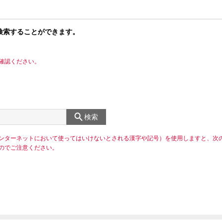
検索することができます。
確認ください。
検索
ンターネットにおいて使ってはいけないとされる漢字や記号）を使用しますと、次
のでご注意ください。