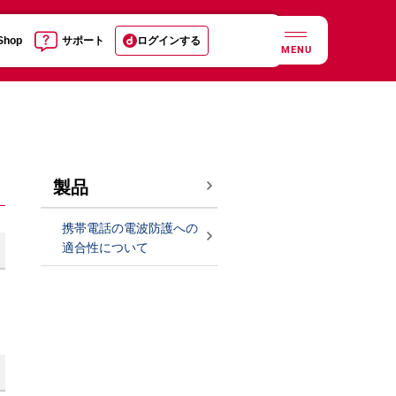
 Shop
サポート
ログインする
MENU
製品
携帯電話の電波防護への
適合性について