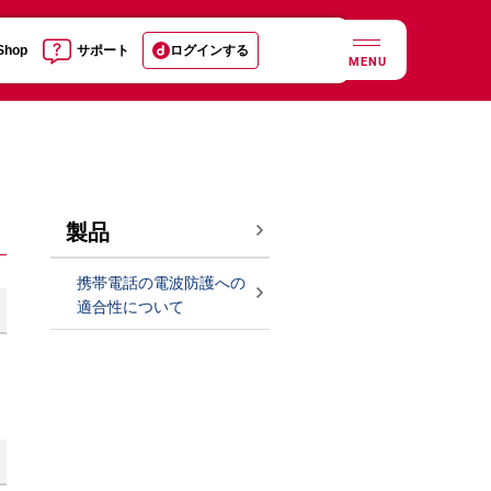
 Shop
サポート
ログインする
MENU
製品
携帯電話の電波防護への
適合性について