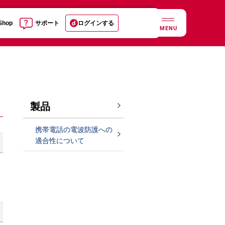
 Shop
サポート
ログインする
MENU
製品
携帯電話の電波防護への
適合性について