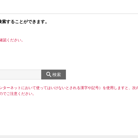
検索することができます。
確認ください。
検索
ンターネットにおいて使ってはいけないとされる漢字や記号）を使用しますと、次
のでご注意ください。