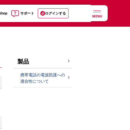
 Shop
サポート
ログインする
MENU
製品
携帯電話の電波防護への
適合性について