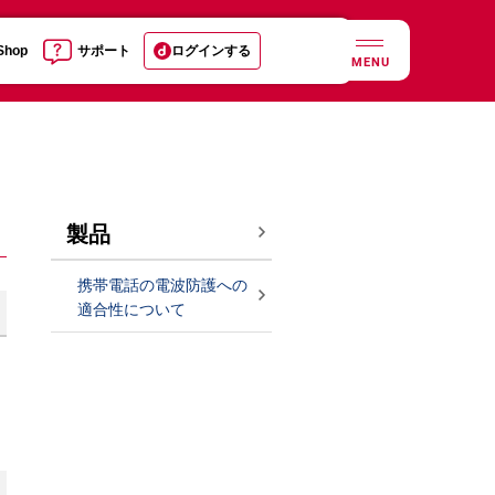
 Shop
サポート
ログインする
MENU
製品
携帯電話の電波防護への
適合性について