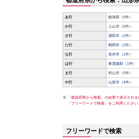
都道府県から検索：山形
あ行
飽海郡（0件）
か行
上山市（0件）
さ行
酒田市（2件）
た行
鶴岡市（2件）
な行
長井市（1件）
は行
東置賜郡（1件）
ま行
村山市（0件）
や行
山形市（4件）
「都道府県から検索」の結果で表示される
「フリーワードで検索」をご利用ください
フリーワードで検索