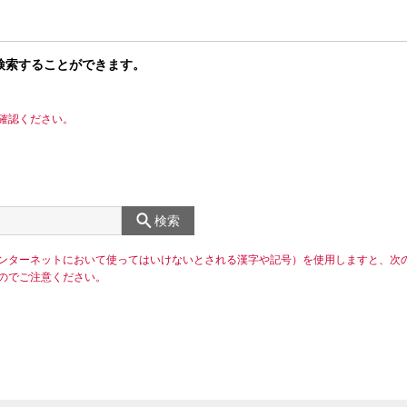
検索することができます。
確認ください。
検索
ンターネットにおいて使ってはいけないとされる漢字や記号）を使用しますと、次
のでご注意ください。