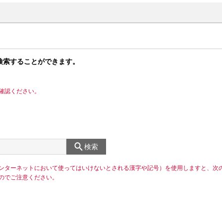
検索することができます。
確認ください。
検索
ンターネットにおいて使ってはいけないとされる漢字や記号）を使用しますと、次
のでご注意ください。