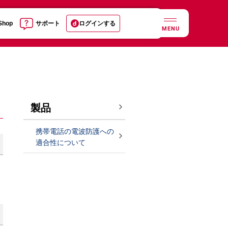
 Shop
サポート
ログインする
MENU
製品
携帯電話の電波防護への
適合性について