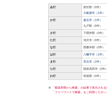
あ行
胆沢郡（0件）
大船渡市（1件）
か行
釜石市（1件）
九戸郡（0件）
さ行
下閉伊郡（0件）
た行
滝沢市（0件）
な行
西磐井郡（0件）
は行
八幡平市（1件）
ま行
宮古市（2件）
ら行
陸前高田市（0件
わ行
和賀郡（0件）
「都道府県から検索」の結果で表示される
「フリーワードで検索」をご利用ください