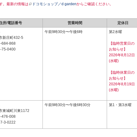
す。最新の情報は
ドコモショップ／d garden
からご確認ください。
住所/電話番号
営業時間
定休日
4
午前9時30分〜午後6時
第2水曜
新庄町432-5
-684-868
【臨時営業日の
-75-0400
お知らせ】
2026年8月12日
(水曜)
【臨時休業日の
お知らせ】
2026年8月19日
(水曜)
1
午前9時30分〜午後6時30分
第1・第3水曜
東城町川東1172
-476-008
7-3-0222