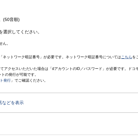
(50音順)
を選択してください。
せん。
「ネットワーク暗証番号」が必要です。ネットワーク暗証番号については
こちら
を
境にてアクセスいただいた場合は「dアカウントのID／パスワード」が必要です。ドコ
ントの発行が可能です。
ント発行
」でご確認ください。
店などを表示