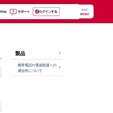
 Shop
サポート
ログインする
MENU
製品
携帯電話の電波防護への
適合性について