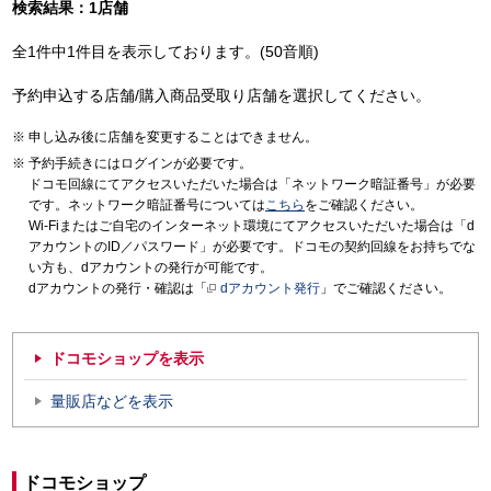
検索結果：1店舗
全1件中1件目を表示しております。(50音順)
予約申込する店舗/購入商品受取り店舗を選択してください。
申し込み後に店舗を変更することはできません。
予約手続きにはログインが必要です。
ドコモ回線にてアクセスいただいた場合は「ネットワーク暗証番号」が必要
です。ネットワーク暗証番号については
こちら
をご確認ください。
Wi-Fiまたはご自宅のインターネット環境にてアクセスいただいた場合は「d
アカウントのID／パスワード」が必要です。ドコモの契約回線をお持ちでな
い方も、dアカウントの発行が可能です。
dアカウントの発行・確認は「
dアカウント発行
」でご確認ください。
ドコモショップを表示
量販店などを表示
ドコモショップ