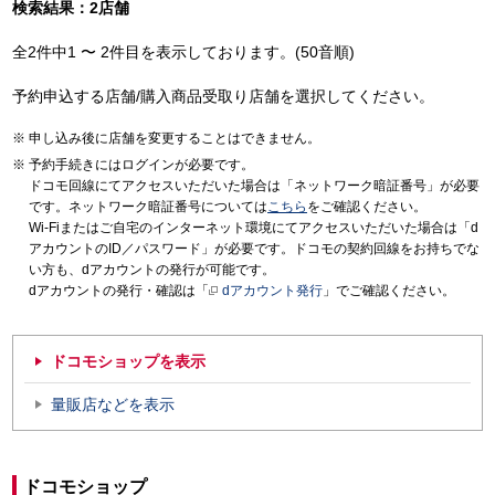
検索結果：2店舗
全2件中1 〜 2件目を表示しております。(50音順)
予約申込する店舗/購入商品受取り店舗を選択してください。
申し込み後に店舗を変更することはできません。
予約手続きにはログインが必要です。
ドコモ回線にてアクセスいただいた場合は「ネットワーク暗証番号」が必要
です。ネットワーク暗証番号については
こちら
をご確認ください。
Wi-Fiまたはご自宅のインターネット環境にてアクセスいただいた場合は「d
アカウントのID／パスワード」が必要です。ドコモの契約回線をお持ちでな
い方も、dアカウントの発行が可能です。
dアカウントの発行・確認は「
dアカウント発行
」でご確認ください。
ドコモショップを表示
量販店などを表示
ドコモショップ