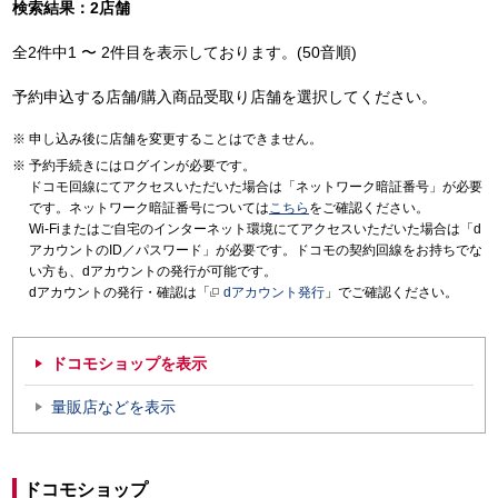
検索結果：2店舗
全2件中1 〜 2件目を表示しております。(50音順)
予約申込する店舗/購入商品受取り店舗を選択してください。
申し込み後に店舗を変更することはできません。
予約手続きにはログインが必要です。
ドコモ回線にてアクセスいただいた場合は「ネットワーク暗証番号」が必要
です。ネットワーク暗証番号については
こちら
をご確認ください。
Wi-Fiまたはご自宅のインターネット環境にてアクセスいただいた場合は「d
アカウントのID／パスワード」が必要です。ドコモの契約回線をお持ちでな
い方も、dアカウントの発行が可能です。
dアカウントの発行・確認は「
dアカウント発行
」でご確認ください。
ドコモショップを表示
量販店などを表示
ドコモショップ