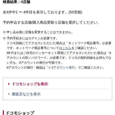
検索結果：4店舗
全4件中1 〜 4件目を表示しております。(50音順)
予約申込する店舗/購入商品受取り店舗を選択してください。
申し込み後に店舗を変更することはできません。
予約手続きにはログインが必要です。
ドコモ回線にてアクセスいただいた場合は「ネットワーク暗証番号」が必要
です。ネットワーク暗証番号については
こちら
をご確認ください。
Wi-Fiまたはご自宅のインターネット環境にてアクセスいただいた場合は「d
アカウントのID／パスワード」が必要です。ドコモの契約回線をお持ちでな
い方も、dアカウントの発行が可能です。
dアカウントの発行・確認は「
dアカウント発行
」でご確認ください。
ドコモショップを表示
量販店などを表示
ドコモショップ