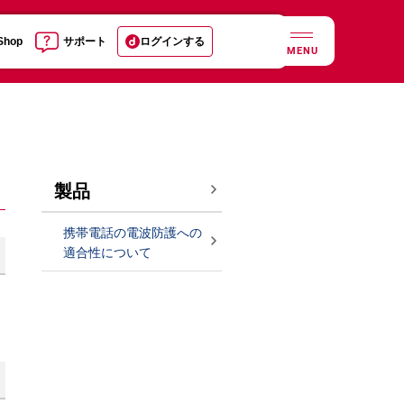
 Shop
サポート
ログインする
MENU
製品
携帯電話の電波防護への
適合性について