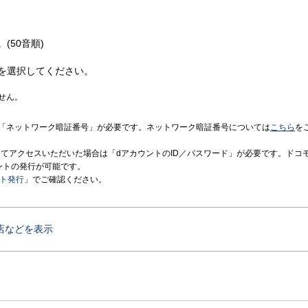
(50音順)
を選択してください。
せん。
「ネットワーク暗証番号」が必要です。ネットワーク暗証番号については
こちら
を
境にてアクセスいただいた場合は「dアカウントのID／パスワード」が必要です。ドコ
ントの発行が可能です。
ント発行
」でご確認ください。
店などを表示