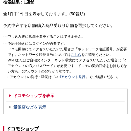
検索結果：1店舗
全1件中1件目を表示しております。(50音順)
予約申込する店舗/購入商品受取り店舗を選択してください。
申し込み後に店舗を変更することはできません。
予約手続きにはログインが必要です。
ドコモ回線にてアクセスいただいた場合は「ネットワーク暗証番号」が必要
です。ネットワーク暗証番号については
こちら
をご確認ください。
Wi-Fiまたはご自宅のインターネット環境にてアクセスいただいた場合は「d
アカウントのID／パスワード」が必要です。ドコモの契約回線をお持ちでな
い方も、dアカウントの発行が可能です。
dアカウントの発行・確認は「
dアカウント発行
」でご確認ください。
ドコモショップを表示
量販店などを表示
ドコモショップ