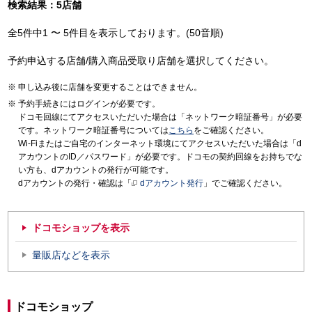
検索結果：5店舗
全5件中1 〜 5件目を表示しております。(50音順)
予約申込する店舗/購入商品受取り店舗を選択してください。
申し込み後に店舗を変更することはできません。
予約手続きにはログインが必要です。
ドコモ回線にてアクセスいただいた場合は「ネットワーク暗証番号」が必要
です。ネットワーク暗証番号については
こちら
をご確認ください。
Wi-Fiまたはご自宅のインターネット環境にてアクセスいただいた場合は「d
アカウントのID／パスワード」が必要です。ドコモの契約回線をお持ちでな
い方も、dアカウントの発行が可能です。
dアカウントの発行・確認は「
dアカウント発行
」でご確認ください。
ドコモショップを表示
量販店などを表示
ドコモショップ