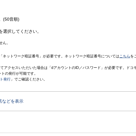
(50音順)
を選択してください。
せん。
「ネットワーク暗証番号」が必要です。ネットワーク暗証番号については
こちら
を
境にてアクセスいただいた場合は「dアカウントのID／パスワード」が必要です。ドコ
ントの発行が可能です。
ント発行
」でご確認ください。
店などを表示