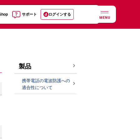
 Shop
サポート
ログインする
MENU
製品
携帯電話の電波防護への
適合性について