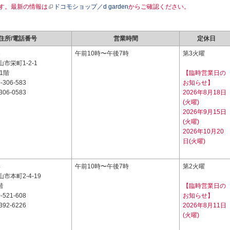
す。最新の情報は
ドコモショップ／d garden
からご確認ください。
住所/電話番号
営業時間
定休日
3
午前10時〜午後7時
第3火曜
市栄町1-2-1
1階
【臨時営業日の
-306-583
お知らせ】
306-0583
2026年8月18日
(火曜)
2026年9月15日
(火曜)
2026年10月20
日(火曜)
4
午前10時〜午後7時
第2火曜
市本町2-4-19
階
【臨時営業日の
-521-608
お知らせ】
392-6226
2026年8月11日
(火曜)