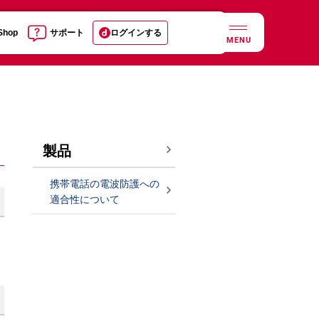
 Shop
サポート
ログインする
MENU
製品
携帯電話の電波防護への
適合性について