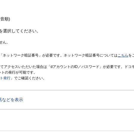
音順)
を選択してください。
せん。
「ネットワーク暗証番号」が必要です。ネットワーク暗証番号については
こちら
を
境にてアクセスいただいた場合は「dアカウントのID／パスワード」が必要です。ドコ
ントの発行が可能です。
ント発行
」でご確認ください。
店などを表示