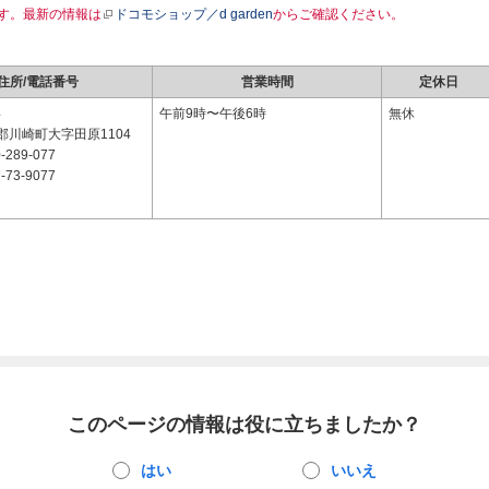
す。最新の情報は
ドコモショップ／d garden
からご確認ください。
住所/電話番号
営業時間
定休日
4
午前9時〜午後6時
無休
郡川崎町大字田原1104
-289-077
-73-9077
このページの情報は役に立ちましたか？
はい
いいえ