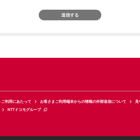
送信する
トご利用にあたって
お客さまご利用端末からの情報の外部送信について
見
NTTドコモグループ