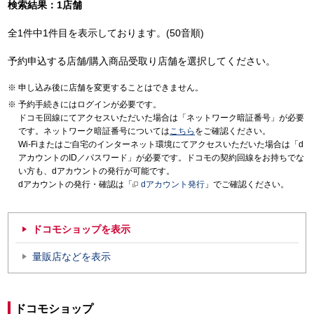
検索結果：1店舗
全1件中1件目を表示しております。(50音順)
予約申込する店舗/購入商品受取り店舗を選択してください。
申し込み後に店舗を変更することはできません。
予約手続きにはログインが必要です。
ドコモ回線にてアクセスいただいた場合は「ネットワーク暗証番号」が必要
です。ネットワーク暗証番号については
こちら
をご確認ください。
Wi-Fiまたはご自宅のインターネット環境にてアクセスいただいた場合は「d
アカウントのID／パスワード」が必要です。ドコモの契約回線をお持ちでな
い方も、dアカウントの発行が可能です。
dアカウントの発行・確認は「
dアカウント発行
」でご確認ください。
ドコモショップを表示
量販店などを表示
ドコモショップ