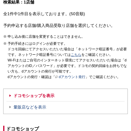
検索結果：1店舗
全1件中1件目を表示しております。(50音順)
予約申込する店舗/購入商品受取り店舗を選択してください。
申し込み後に店舗を変更することはできません。
予約手続きにはログインが必要です。
ドコモ回線にてアクセスいただいた場合は「ネットワーク暗証番号」が必要
です。ネットワーク暗証番号については
こちら
をご確認ください。
Wi-Fiまたはご自宅のインターネット環境にてアクセスいただいた場合は「d
アカウントのID／パスワード」が必要です。ドコモの契約回線をお持ちでな
い方も、dアカウントの発行が可能です。
dアカウントの発行・確認は「
dアカウント発行
」でご確認ください。
ドコモショップを表示
量販店などを表示
ドコモショップ