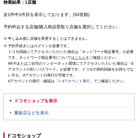
検索結果：1店舗
全1件中1件目を表示しております。(50音順)
予約申込する店舗/購入商品受取り店舗を選択してください。
申し込み後に店舗を変更することはできません。
予約手続きにはログインが必要です。
ドコモ回線にてアクセスいただいた場合は「ネットワーク暗証番号」が必要
です。ネットワーク暗証番号については
こちら
をご確認ください。
Wi-Fiまたはご自宅のインターネット環境にてアクセスいただいた場合は「d
アカウントのID／パスワード」が必要です。ドコモの契約回線をお持ちでな
い方も、dアカウントの発行が可能です。
dアカウントの発行・確認は「
dアカウント発行
」でご確認ください。
ドコモショップを表示
量販店などを表示
ドコモショップ