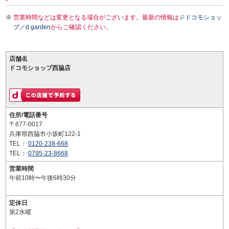
営業時間などは変更となる場合がございます。最新の情報は
ドコモショッ
プ／d garden
からご確認ください。
店舗名
ドコモショップ西脇店
住所/電話番号
〒677-0017
兵庫県西脇市小坂町122-1
TEL：
0120-238-668
TEL：
0795-23-8668
営業時間
午前10時〜午後6時30分
定休日
第2水曜