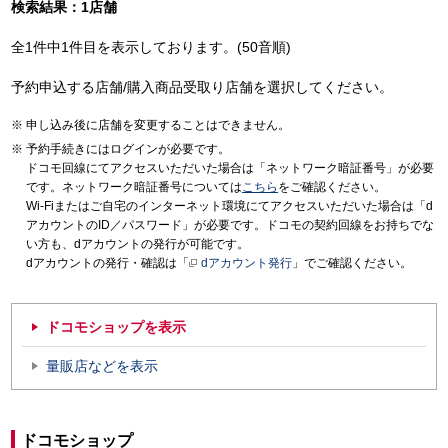
検索結果：1店舗
全1件中1件目を表示しております。(50音順)
予約申込する店舗/購入商品受取り店舗を選択してください。
申し込み後に店舗を変更することはできません。
予約手続きにはログインが必要です。
ドコモ回線にてアクセスいただいた場合は「ネットワーク暗証番号」が必要
です。ネットワーク暗証番号については
こちら
をご確認ください。
Wi-Fiまたはご自宅のインターネット環境にてアクセスいただいた場合は「d
アカウントのID／パスワード」が必要です。ドコモの契約回線をお持ちでな
い方も、dアカウントの発行が可能です。
dアカウントの発行・確認は「
dアカウント発行
」でご確認ください。
ドコモショップを表示
量販店などを表示
ドコモショップ