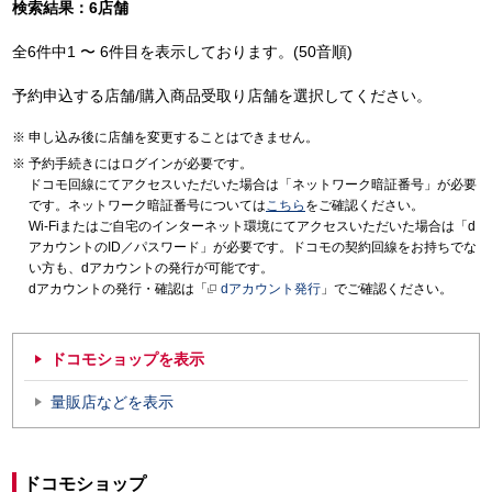
検索結果：6店舗
全6件中1 〜 6件目を表示しております。(50音順)
予約申込する店舗/購入商品受取り店舗を選択してください。
申し込み後に店舗を変更することはできません。
予約手続きにはログインが必要です。
ドコモ回線にてアクセスいただいた場合は「ネットワーク暗証番号」が必要
です。ネットワーク暗証番号については
こちら
をご確認ください。
Wi-Fiまたはご自宅のインターネット環境にてアクセスいただいた場合は「d
アカウントのID／パスワード」が必要です。ドコモの契約回線をお持ちでな
い方も、dアカウントの発行が可能です。
dアカウントの発行・確認は「
dアカウント発行
」でご確認ください。
ドコモショップを表示
量販店などを表示
ドコモショップ