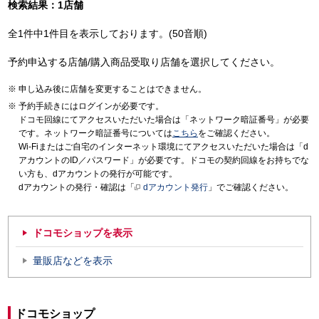
検索結果：1店舗
全1件中1件目を表示しております。(50音順)
予約申込する店舗/購入商品受取り店舗を選択してください。
申し込み後に店舗を変更することはできません。
予約手続きにはログインが必要です。
ドコモ回線にてアクセスいただいた場合は「ネットワーク暗証番号」が必要
です。ネットワーク暗証番号については
こちら
をご確認ください。
Wi-Fiまたはご自宅のインターネット環境にてアクセスいただいた場合は「d
アカウントのID／パスワード」が必要です。ドコモの契約回線をお持ちでな
い方も、dアカウントの発行が可能です。
dアカウントの発行・確認は「
dアカウント発行
」でご確認ください。
ドコモショップを表示
量販店などを表示
ドコモショップ