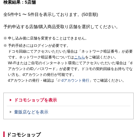
検索結果：5店舗
全5件中1 〜 5件目を表示しております。(50音順)
予約申込する店舗/購入商品受取り店舗を選択してください。
申し込み後に店舗を変更することはできません。
予約手続きにはログインが必要です。
ドコモ回線にてアクセスいただいた場合は「ネットワーク暗証番号」が必要
です。ネットワーク暗証番号については
こちら
をご確認ください。
Wi-Fiまたはご自宅のインターネット環境にてアクセスいただいた場合は「d
アカウントのID／パスワード」が必要です。ドコモの契約回線をお持ちでな
い方も、dアカウントの発行が可能です。
dアカウントの発行・確認は「
dアカウント発行
」でご確認ください。
ドコモショップを表示
量販店などを表示
ドコモショップ