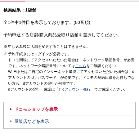
検索結果：1店舗
全1件中1件目を表示しております。(50音順)
予約申込する店舗/購入商品受取り店舗を選択してください。
申し込み後に店舗を変更することはできません。
予約手続きにはログインが必要です。
ドコモ回線にてアクセスいただいた場合は「ネットワーク暗証番号」が必要
です。ネットワーク暗証番号については
こちら
をご確認ください。
Wi-Fiまたはご自宅のインターネット環境にてアクセスいただいた場合は「d
アカウントのID／パスワード」が必要です。ドコモの契約回線をお持ちでな
い方も、dアカウントの発行が可能です。
dアカウントの発行・確認は「
dアカウント発行
」でご確認ください。
ドコモショップを表示
量販店などを表示