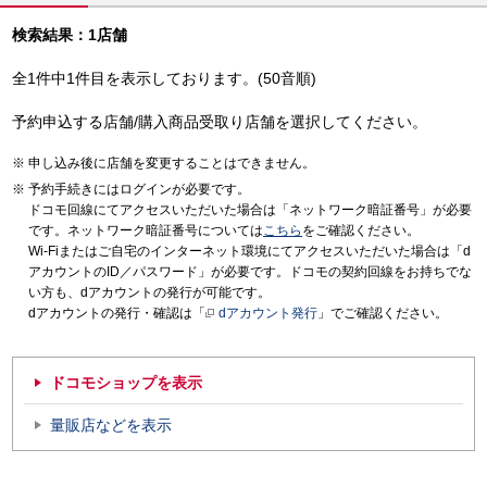
検索結果：1店舗
全1件中1件目を表示しております。(50音順)
予約申込する店舗/購入商品受取り店舗を選択してください。
申し込み後に店舗を変更することはできません。
予約手続きにはログインが必要です。
ドコモ回線にてアクセスいただいた場合は「ネットワーク暗証番号」が必要
です。ネットワーク暗証番号については
こちら
をご確認ください。
Wi-Fiまたはご自宅のインターネット環境にてアクセスいただいた場合は「d
アカウントのID／パスワード」が必要です。ドコモの契約回線をお持ちでな
い方も、dアカウントの発行が可能です。
dアカウントの発行・確認は「
dアカウント発行
」でご確認ください。
ドコモショップを表示
量販店などを表示