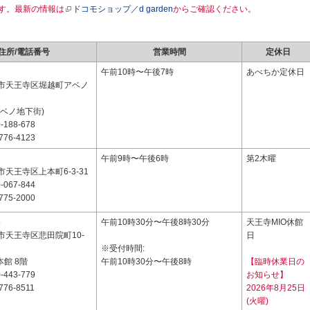
す。最新の情報は
ドコモショップ／d garden
からご確認ください。
住所/電話番号
営業時間
定休日
6
午前10時〜午後7時
あべちか定休日
市天王寺区堀越町アベノ
ベノ地下街)
-188-678
776-4123
1
午前9時〜午後6時
第2木曜
天王寺区上本町6-3-31
-067-844
775-2000
5
午前10時30分〜午後8時30分
天王寺MIO休館
市天王寺区悲田院町10-
日
※受付時間:
本館 8階
午前10時30分〜午後8時
【臨時休業日の
-443-779
お知らせ】
776-8511
2026年8月25日
(火曜)