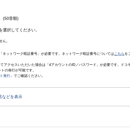
(50音順)
を選択してください。
せん。
「ネットワーク暗証番号」が必要です。ネットワーク暗証番号については
こちら
を
境にてアクセスいただいた場合は「dアカウントのID／パスワード」が必要です。ドコ
ントの発行が可能です。
ント発行
」でご確認ください。
店などを表示