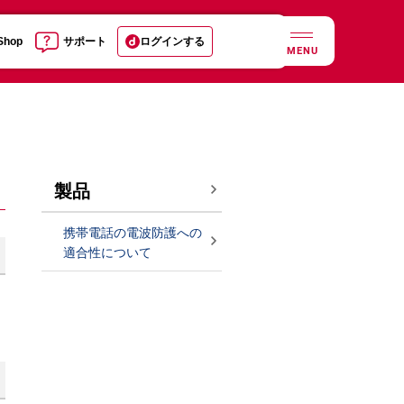
 Shop
サポート
ログインする
MENU
製品
携帯電話の電波防護への
適合性について