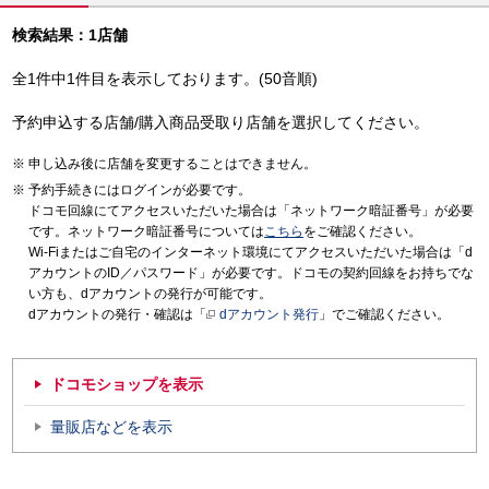
検索結果：1店舗
全1件中1件目を表示しております。(50音順)
予約申込する店舗/購入商品受取り店舗を選択してください。
申し込み後に店舗を変更することはできません。
予約手続きにはログインが必要です。
ドコモ回線にてアクセスいただいた場合は「ネットワーク暗証番号」が必要
です。ネットワーク暗証番号については
こちら
をご確認ください。
Wi-Fiまたはご自宅のインターネット環境にてアクセスいただいた場合は「d
アカウントのID／パスワード」が必要です。ドコモの契約回線をお持ちでな
い方も、dアカウントの発行が可能です。
dアカウントの発行・確認は「
dアカウント発行
」でご確認ください。
ドコモショップを表示
量販店などを表示