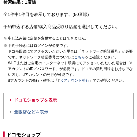
検索結果：1店舗
全1件中1件目を表示しております。(50音順)
予約申込する店舗/購入商品受取り店舗を選択してください。
申し込み後に店舗を変更することはできません。
予約手続きにはログインが必要です。
ドコモ回線にてアクセスいただいた場合は「ネットワーク暗証番号」が必要
です。ネットワーク暗証番号については
こちら
をご確認ください。
Wi-Fiまたはご自宅のインターネット環境にてアクセスいただいた場合は「d
アカウントのID／パスワード」が必要です。ドコモの契約回線をお持ちでな
い方も、dアカウントの発行が可能です。
dアカウントの発行・確認は「
dアカウント発行
」でご確認ください。
ドコモショップを表示
量販店などを表示
ドコモショップ