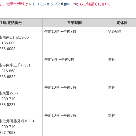
す。最新の情報は
ドコモショップ／d garden
からご確認ください。
住所/電話番号
営業時間
定休日
5
午前10時〜午後7時
第3火曜
旭南1丁目13-36
-136-009
866-6008
1
午前9時〜午後6時
無休
市寺内字三千刈351
-316-868
863-6822
3
午前10時〜午後6時
無休
東通2-1-7
-289-710
838-5227
4
午前10時〜午後6時
無休
仁井田蕗見町10-13
-209-710
827-7658