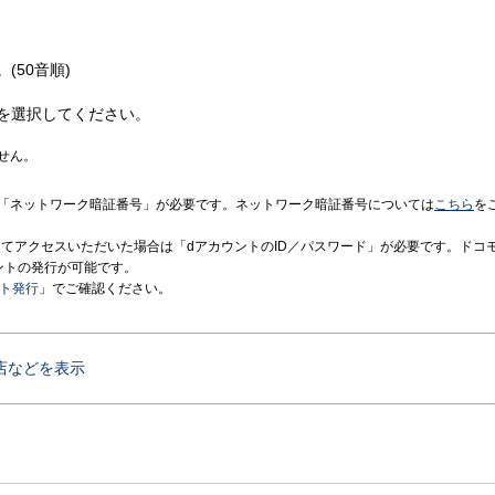
(50音順)
を選択してください。
せん。
「ネットワーク暗証番号」が必要です。ネットワーク暗証番号については
こちら
を
境にてアクセスいただいた場合は「dアカウントのID／パスワード」が必要です。ドコ
ントの発行が可能です。
ント発行
」でご確認ください。
店などを表示