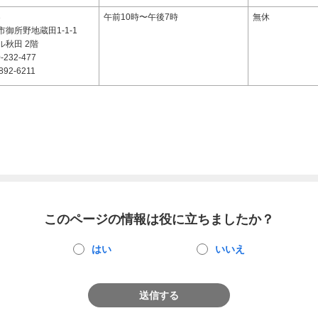
3
午前10時〜午後7時
無休
御所野地蔵田1-1-1
ル秋田 2階
-232-477
892-6211
このページの情報は役に立ちましたか？
はい
いいえ
送信する