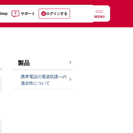
 Shop
サポート
ログインする
MENU
製品
携帯電話の電波防護への
適合性について