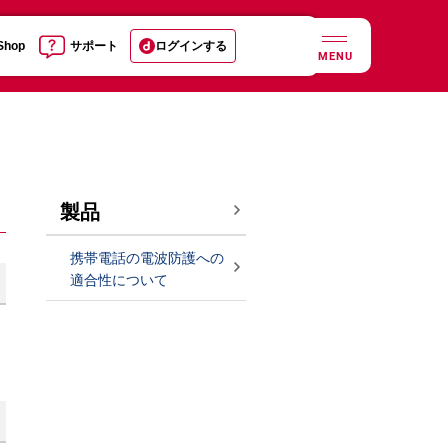
 Shop
サポート
ログインする
MENU
製品
携帯電話の電波防護への
適合性について