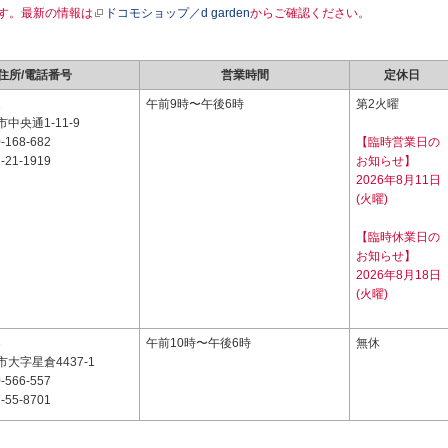
す。最新の情報は
ドコモショップ／d garden
からご確認ください。
住所/電話番号
営業時間
定休日
1
午前9時〜午後6時
第2火曜
中央通1-11-9
-168-682
【臨時営業日の
-21-1919
お知らせ】
2026年8月11日
(火曜)
【臨時休業日の
お知らせ】
2026年8月18日
(火曜)
3
午前10時〜午後6時
無休
大字星倉4437-1
-566-557
-55-8701