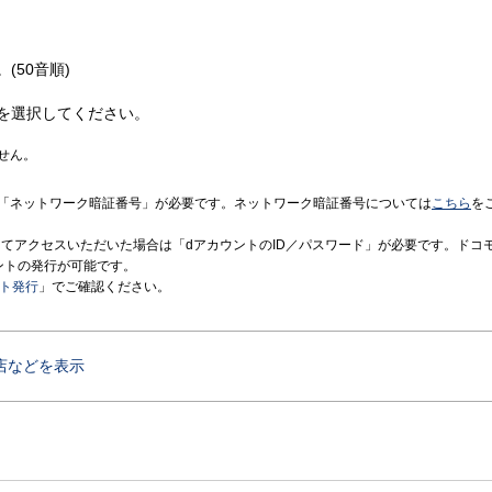
(50音順)
を選択してください。
せん。
「ネットワーク暗証番号」が必要です。ネットワーク暗証番号については
こちら
を
境にてアクセスいただいた場合は「dアカウントのID／パスワード」が必要です。ドコ
ントの発行が可能です。
ント発行
」でご確認ください。
店などを表示