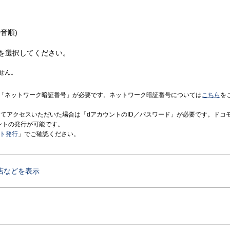
音順)
を選択してください。
せん。
「ネットワーク暗証番号」が必要です。ネットワーク暗証番号については
こちら
を
境にてアクセスいただいた場合は「dアカウントのID／パスワード」が必要です。ドコ
ントの発行が可能です。
ント発行
」でご確認ください。
店などを表示