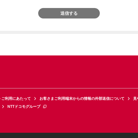
送信する
トご利用にあたって
お客さまご利用端末からの情報の外部送信について
見
NTTドコモグループ