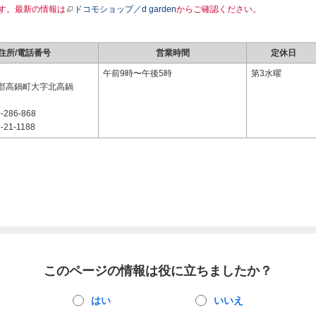
す。最新の情報は
ドコモショップ／d garden
からご確認ください。
住所/電話番号
営業時間
定休日
2
午前9時〜午後5時
第3水曜
郡高鍋町大字北高鍋
-286-868
-21-1188
このページの情報は役に立ちましたか？
はい
いいえ