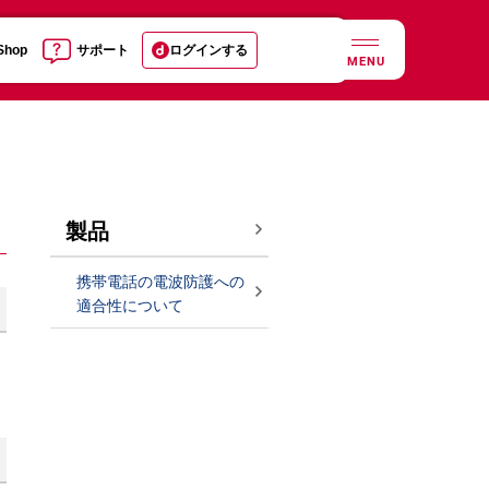
 Shop
サポート
ログインする
MENU
製品
携帯電話の電波防護への
適合性について