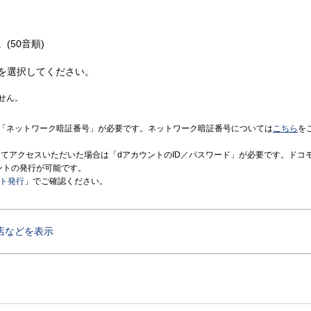
(50音順)
を選択してください。
せん。
「ネットワーク暗証番号」が必要です。ネットワーク暗証番号については
こちら
を
境にてアクセスいただいた場合は「dアカウントのID／パスワード」が必要です。ドコ
ントの発行が可能です。
ント発行
」でご確認ください。
店などを表示