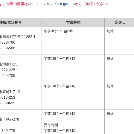
す。最新の情報は
ドコモショップ／d garden
からご確認ください。
住所/電話番号
営業時間
定休日
1
午前9時〜午後6時
無休
川崎町字野口1282-1
-838-766
-38-6588
6
午前10時〜午後7時
無休
市堺東町25
-722-225
-94-4705
3
午前10時〜午後7時
無休
要町1-7-19
-017-253
-30-0655
8
午前10時〜午後8時
無休
千秋2-278
受付時間
-749-779
午前10時〜午後7時