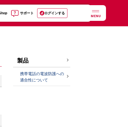
 Shop
サポート
ログインする
MENU
製品
携帯電話の電波防護への
適合性について