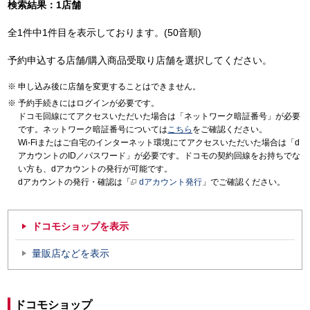
検索結果：1店舗
全1件中1件目を表示しております。(50音順)
予約申込する店舗/購入商品受取り店舗を選択してください。
申し込み後に店舗を変更することはできません。
予約手続きにはログインが必要です。
ドコモ回線にてアクセスいただいた場合は「ネットワーク暗証番号」が必要
です。ネットワーク暗証番号については
こちら
をご確認ください。
Wi-Fiまたはご自宅のインターネット環境にてアクセスいただいた場合は「d
アカウントのID／パスワード」が必要です。ドコモの契約回線をお持ちでな
い方も、dアカウントの発行が可能です。
dアカウントの発行・確認は「
dアカウント発行
」でご確認ください。
ドコモショップを表示
量販店などを表示
ドコモショップ