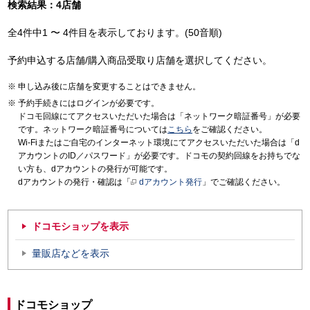
検索結果：4店舗
全4件中1 〜 4件目を表示しております。(50音順)
予約申込する店舗/購入商品受取り店舗を選択してください。
申し込み後に店舗を変更することはできません。
予約手続きにはログインが必要です。
ドコモ回線にてアクセスいただいた場合は「ネットワーク暗証番号」が必要
です。ネットワーク暗証番号については
こちら
をご確認ください。
Wi-Fiまたはご自宅のインターネット環境にてアクセスいただいた場合は「d
アカウントのID／パスワード」が必要です。ドコモの契約回線をお持ちでな
い方も、dアカウントの発行が可能です。
dアカウントの発行・確認は「
dアカウント発行
」でご確認ください。
ドコモショップを表示
量販店などを表示
ドコモショップ