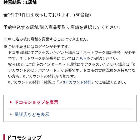
検索結果：1店舗
全1件中1件目を表示しております。(50音順)
予約申込する店舗/購入商品受取り店舗を選択してください。
申し込み後に店舗を変更することはできません。
予約手続きにはログインが必要です。
ドコモ回線にてアクセスいただいた場合は「ネットワーク暗証番号」が必要
です。ネットワーク暗証番号については
こちら
をご確認ください。
Wi-Fiまたはご自宅のインターネット環境にてアクセスいただいた場合は「d
アカウントのID／パスワード」が必要です。ドコモの契約回線をお持ちでな
い方も、dアカウントの発行が可能です。
dアカウントの発行・確認は「
dアカウント発行
」でご確認ください。
ドコモショップを表示
量販店などを表示
ドコモショップ