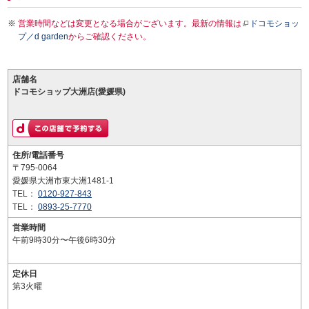
営業時間などは変更となる場合がございます。最新の情報は
ドコモショッ
プ／d garden
からご確認ください。
店舗名
ドコモショップ大洲店(愛媛県)
住所/電話番号
〒795-0064
愛媛県大洲市東大洲1481-1
TEL：
0120-927-843
TEL：
0893-25-7770
営業時間
午前9時30分〜午後6時30分
定休日
第3火曜