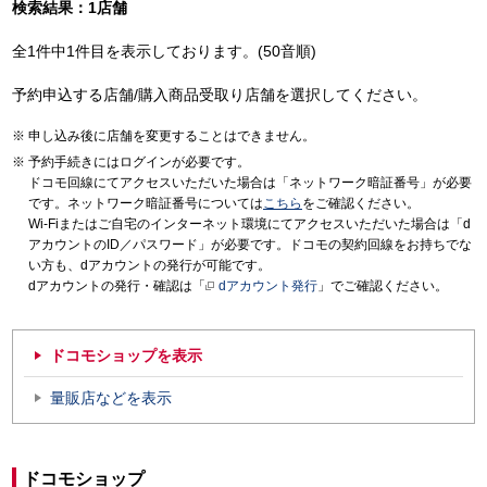
検索結果：1店舗
全1件中1件目を表示しております。(50音順)
予約申込する店舗/購入商品受取り店舗を選択してください。
申し込み後に店舗を変更することはできません。
予約手続きにはログインが必要です。
ドコモ回線にてアクセスいただいた場合は「ネットワーク暗証番号」が必要
です。ネットワーク暗証番号については
こちら
をご確認ください。
Wi-Fiまたはご自宅のインターネット環境にてアクセスいただいた場合は「d
アカウントのID／パスワード」が必要です。ドコモの契約回線をお持ちでな
い方も、dアカウントの発行が可能です。
dアカウントの発行・確認は「
dアカウント発行
」でご確認ください。
ドコモショップを表示
量販店などを表示
ドコモショップ