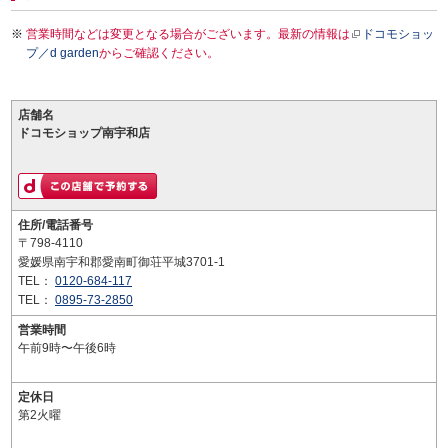
営業時間などは変更となる場合がございます。最新の情報は
ドコモショッ
プ／d garden
からご確認ください。
店舗名
ドコモショップ南宇和店
住所/電話番号
〒798-4110
愛媛県南宇和郡愛南町御荘平城3701-1
TEL：
0120-684-117
TEL：
0895-73-2850
営業時間
午前9時〜午後6時
定休日
第2火曜