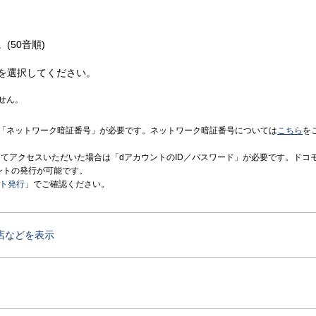
(50音順)
を選択してください。
せん。
「ネットワーク暗証番号」が必要です。ネットワーク暗証番号については
こちら
を
境にてアクセスいただいた場合は「dアカウントのID／パスワード」が必要です。ドコ
ントの発行が可能です。
ント発行
」でご確認ください。
店などを表示