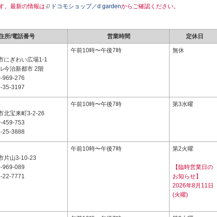
す。最新の情報は
ドコモショップ／d garden
からご確認ください。
住所/電話番号
営業時間
定休日
8
午前10時〜午後7時
無休
市にぎわい広場1-1
ル今治新都市 2階
-969-276
-35-3197
8
午前10時〜午後7時
第3水曜
北宝来町3-2-26
-459-753
-25-3888
3
午前10時〜午後7時
第2火曜
片山3-10-23
-969-089
【臨時営業日の
-22-7771
お知らせ】
2026年8月11日
(火曜)