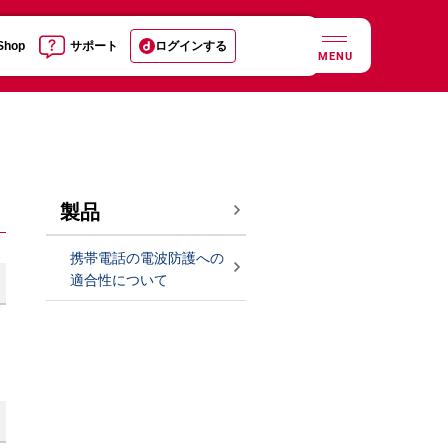
 Shop
サポート
ログインする
MENU
製品
携帯電話の電波防護への
適合性について