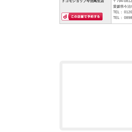
ドコモショップ今治鳥生店
〒794-081
愛媛県今治市
TEL：
0120
TEL：
0898