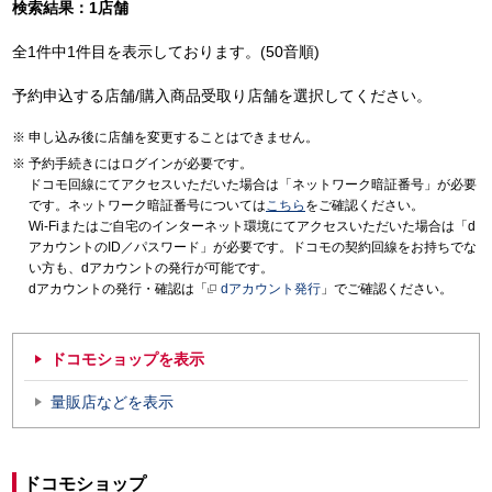
検索結果：1店舗
全1件中1件目を表示しております。(50音順)
予約申込する店舗/購入商品受取り店舗を選択してください。
申し込み後に店舗を変更することはできません。
予約手続きにはログインが必要です。
ドコモ回線にてアクセスいただいた場合は「ネットワーク暗証番号」が必要
です。ネットワーク暗証番号については
こちら
をご確認ください。
Wi-Fiまたはご自宅のインターネット環境にてアクセスいただいた場合は「d
アカウントのID／パスワード」が必要です。ドコモの契約回線をお持ちでな
い方も、dアカウントの発行が可能です。
dアカウントの発行・確認は「
dアカウント発行
」でご確認ください。
ドコモショップを表示
量販店などを表示
ドコモショップ